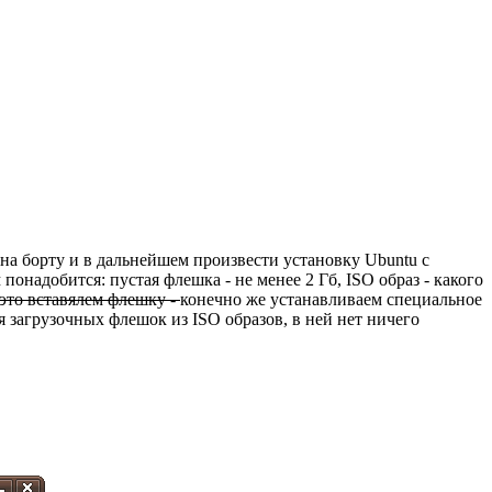
на борту и в дальнейшем произвести установку Ubuntu с
м понадобится: пустая флешка - не менее 2 Гб, ISO образ - какого
это вставялем флешку -
конечно же устанавливаем специальное
 загрузочных флешок из ISO образов, в ней нет ничего