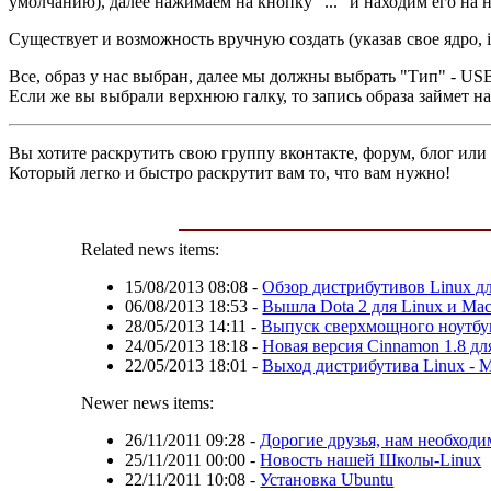
умолчанию), далее нажимаем на кнопку "..." и находим его на 
Существует и возможность вручную создать (указав свое ядро, i
Все, образ у нас выбран, далее мы должны выбрать "Тип" - US
Если же вы выбрали верхнюю галку, то запись образа займет нам
Вы хотите раскрутить свою группу вконтакте, форум, блог или 
Который легко и быстро раскрутит вам то, что вам нужно!
Related news items:
15/08/2013 08:08
-
Обзор дистрибутивов Linux дл
06/08/2013 18:53
-
Вышла Dota 2 для Linux и Ma
28/05/2013 14:11
-
Выпуск сверхмощного ноутбук
24/05/2013 18:18
-
Новая версия Cinnamon 1.8 дл
22/05/2013 18:01
-
Выход дистрибутива Linux - M
Newer news items:
26/11/2011 09:28
-
Дорогие друзья, нам необходи
25/11/2011 00:00
-
Новость нашей Школы-Linux
22/11/2011 10:08
-
Установка Ubuntu