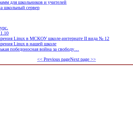
рамм для школьников и учителей
на школьный сервер
урс.
1.10
дрения Linux в МСКОУ школе-интернате II вида № 12
дрения Linux в нашей школе
нькая победоносная война за свободу…
<< Previous page
Next page >>