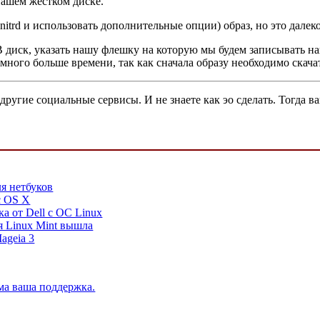
нашем жестком диске.
nitrd и использовать дополнительные опции) образ, но это далеко
B диск, указать нашу флешку на которую мы будем записывать на
ного больше времени, так как сначала образу необходимо скачать
другие социальные сервисы. И не знаете как эо сделать. Тогда 
я нетбуков
c OS X
а от Dell с ОС Linux
я Linux Mint вышла
ageia 3
ма ваша поддержка.