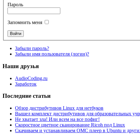
Пароль
Запомнить меня
Забыли пароль?
Забыли имя пользователя (логин)?
Наши друзья
AudioCoding.ru
Заработок
Последние статьи
Обзор дистрибутивов Linux для нетбуков
Вышел комплект дистрибутивов для образовательных у
Не хватает зла! Или всем на все пофиг!
Скоростное цветное сканирование Ricoh под Linux
Скачиваем и устанавливаем ОМС плеер в Ubuntu и друг