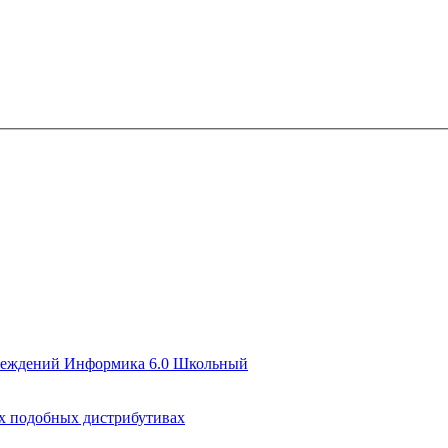
чреждений Информика 6.0 Школьный
их подобных дистрибутивах