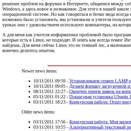
решение проблем на форумах в Интернете, общаемся между соб
Windows, а здесь новое и незнакомое. Для этого в нашей школ
операционной системе. Но как говориться и бочке меда всегда н
возможно было установить, мы установили и учителя пользую
уроках они с удовольствием используют компьютеры, на котор
А для меня как учителя информатики проблемой было програм
которые есть в Linux, не подходят. И опять как всегда помог 
найдешь. Для меня сейчас Linux это не темный лес, а маленьки
конечно делитесь опытом.
Newer news items:
10/11/2011 09:59
-
Устанавливаем сервер LAMP 
10/11/2011 09:05
-
Делаем флешку загрузочной из
08/11/2011 22:27
-
Окончен прием заявок на конк
05/11/2011 01:22
-
Пошаговая установка Ubuntu 1
03/11/2011 18:23
-
Конкурсная работа: Опыт вне
Older news items:
03/11/2011 17:56
-
Конкурсная работа: Моя мале
03/11/2011 10:55
-
Альтернативный текстовый ре