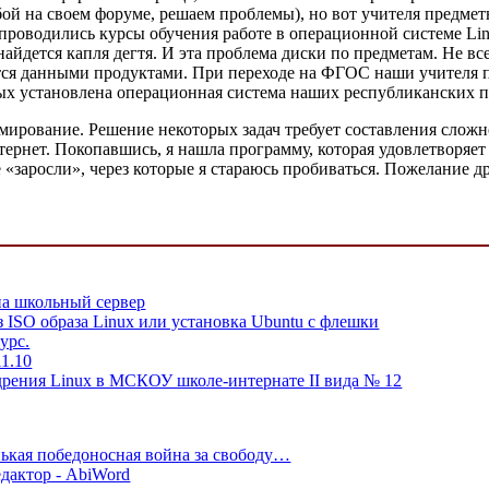
ой на своем форуме, решаем проблемы), но вот учителя предмет
е проводились курсы обучения работе в операционной системе Li
айдется капля дегтя. И эта проблема диски по предметам. Не все
тся данными продуктами. При переходе на ФГОС наши учителя 
ых установлена операционная система наших республиканских п
мирование. Решение некоторых задач требует составления слож
Интернет. Покопавшись, я нашла программу, которая удовлетворяе
е «заросли», через которые я стараюсь пробиваться. Пожелание д
на школьный сервер
 ISO образа Linux или установка Ubuntu с флешки
урс.
1.10
дрения Linux в МСКОУ школе-интернате II вида № 12
нькая победоносная война за свободу…
дактор - AbiWord