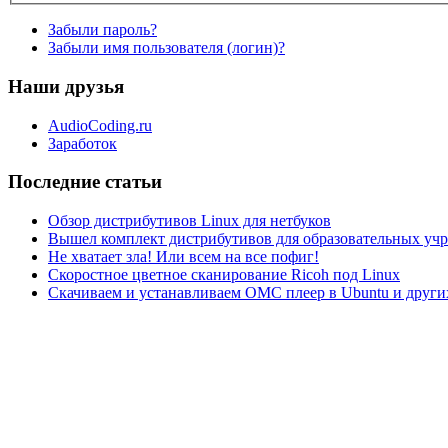
Забыли пароль?
Забыли имя пользователя (логин)?
Наши друзья
AudioCoding.ru
Заработок
Последние статьи
Обзор дистрибутивов Linux для нетбуков
Вышел комплект дистрибутивов для образовательных у
Не хватает зла! Или всем на все пофиг!
Скоростное цветное сканирование Ricoh под Linux
Скачиваем и устанавливаем ОМС плеер в Ubuntu и друг