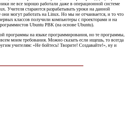
ники не все хорошо работали даже в операционной системе
nux. Учителя стараются разрабатывать уроки на данной
 они могут работать на Linux. Но мы не отчаивается, и то что
первых классов получили компьютеры с проекторами и на
рограммистов Ubuntu PBK (на основе Ubuntu).
ной программы на языке программирования, но те программы,
т всем моим требования. Можно сказать если ищешь, то всегда
ругим учителям: «Не бойтесь! Творите! Создавайте!», ну и