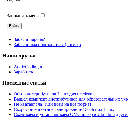
Запомнить меня
Забыли пароль?
Забыли имя пользователя (логин)?
Наши друзья
AudioCoding.ru
Заработок
Последние статьи
Обзор дистрибутивов Linux для нетбуков
Вышел комплект дистрибутивов для образовательных у
Не хватает зла! Или всем на все пофиг!
Скоростное цветное сканирование Ricoh под Linux
Скачиваем и устанавливаем ОМС плеер в Ubuntu и друг