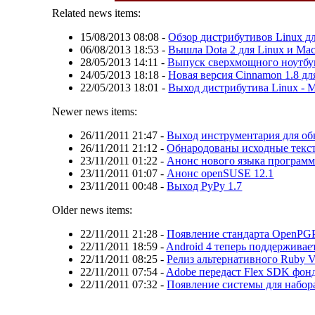
Related news items:
15/08/2013 08:08
-
Обзор дистрибутивов Linux дл
06/08/2013 18:53
-
Вышла Dota 2 для Linux и Ma
28/05/2013 14:11
-
Выпуск сверхмощного ноутбук
24/05/2013 18:18
-
Новая версия Cinnamon 1.8 дл
22/05/2013 18:01
-
Выход дистрибутива Linux - M
Newer news items:
26/11/2011 21:47
-
Выход инструментария для о
26/11/2011 21:12
-
Обнародованы исходные текс
23/11/2011 01:22
-
Анонс нового языка программ
23/11/2011 01:07
-
Анонс openSUSE 12.1
23/11/2011 00:48
-
Выход PyPy 1.7
Older news items:
22/11/2011 21:28
-
Появление стандарта OpenPG
22/11/2011 18:59
-
Android 4 теперь поддерживае
22/11/2011 08:25
-
Релиз альтернативного Ruby 
22/11/2011 07:54
-
Adobe передаст Flex SDK фон
22/11/2011 07:32
-
Появление системы для набора