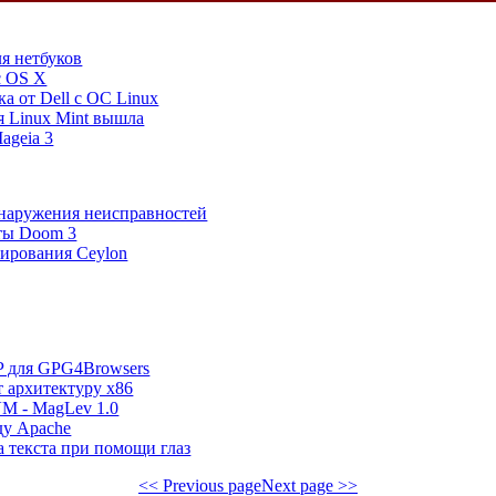
я нетбуков
c OS X
а от Dell с ОС Linux
я Linux Mint вышла
ageia 3
бнаружения неисправностей
ты Doom 3
ирования Ceylon
P для GPG4Browsers
т архитектуру x86
VM - MagLev 1.0
ду Apache
 текста при помощи глаз
<< Previous page
Next page >>