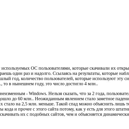
у используемых ОС пользователями, которые скачивали их откр
ираешь один раз и надолго. Ссылаясь на результаты, которые наб
ый год, количество пользователей, которые используют эту сист
, то в нынешнем году, это число достигло 4 млн..
неизменным - Windows. Нельзя сказать, что за 2 года, пользова
ц дошло до 60 млн.. Неожиданным явлением стало заметное паден
х стало на 2,5 млн. меньше. Такой спад можно объяснить лишь тем
ы кода и прочее с этого сайта потому, как у есть для этого шт
качивать их с подобных сайтов, чем и объясняется динамически