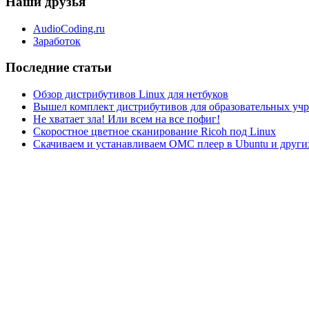
Наши друзья
AudioCoding.ru
Заработок
Последние статьи
Обзор дистрибутивов Linux для нетбуков
Вышел комплект дистрибутивов для образовательных у
Не хватает зла! Или всем на все пофиг!
Скоростное цветное сканирование Ricoh под Linux
Скачиваем и устанавливаем ОМС плеер в Ubuntu и друг