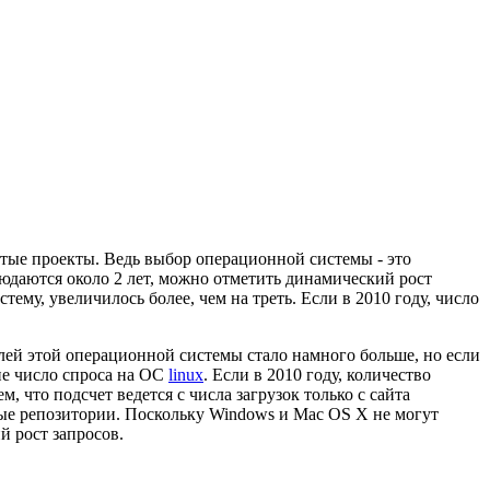
ытые проекты. Ведь выбор операционной системы - это
людаются около 2 лет, можно отметить динамический рост
ему, увеличилось более, чем на треть. Если в 2010 году, число
телей этой операционной системы стало намного больше, но если
ие число спроса на ОС
linux
. Если в 2010 году, количество
, что подсчет ведется с числа загрузок только с сайта
атные репозитории. Поскольку Windows и Mac OS X не могут
й рост запросов.