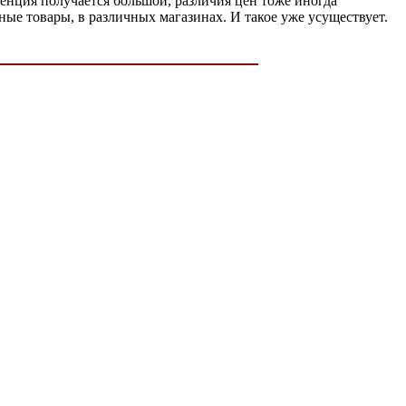
уренция получается большой, различия цен тоже иногда
ичные товары, в различных магазинах. И такое уже усуществует.