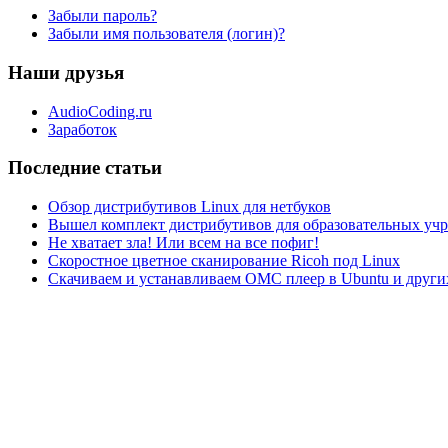
Забыли пароль?
Забыли имя пользователя (логин)?
Наши друзья
AudioCoding.ru
Заработок
Последние статьи
Обзор дистрибутивов Linux для нетбуков
Вышел комплект дистрибутивов для образовательных у
Не хватает зла! Или всем на все пофиг!
Скоростное цветное сканирование Ricoh под Linux
Скачиваем и устанавливаем ОМС плеер в Ubuntu и друг