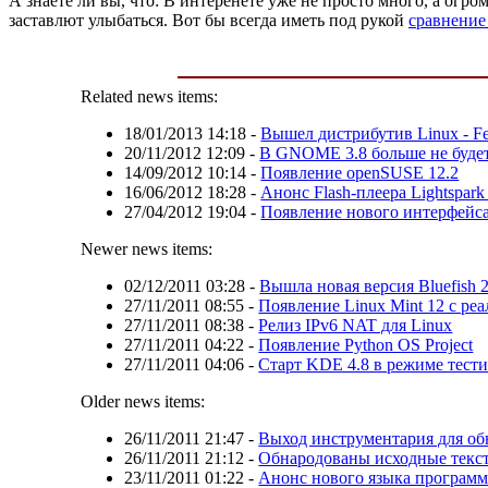
А знаете ли вы, что: В интеренете уже не просто много, а огр
заставлют улыбаться. Вот бы всегда иметь под рукой
сравнение
Related news items:
18/01/2013 14:18
-
Вышел дистрибутив Linux - Fe
20/11/2012 12:09
-
В GNOME 3.8 больше не будет
14/09/2012 10:14
-
Появление openSUSE 12.2
16/06/2012 18:28
-
Анонс Flash-плеера Lightspark
27/04/2012 19:04
-
Появление нового интерфейс
Newer news items:
02/12/2011 03:28
-
Вышла новая версия Bluefish 2
27/11/2011 08:55
-
Появление Linux Mint 12 с р
27/11/2011 08:38
-
Релиз IPv6 NAT для Linux
27/11/2011 04:22
-
Появление Python OS Project
27/11/2011 04:06
-
Старт KDE 4.8 в режиме тест
Older news items:
26/11/2011 21:47
-
Выход инструментария для о
26/11/2011 21:12
-
Обнародованы исходные текс
23/11/2011 01:22
-
Анонс нового языка программ