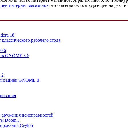
омное количество интернет магазинов. А раз их много, то и конк
 цен интернет-магазинов
, чтоб всегда быть в курсе цен на разл
dora 18
 классического рабочего стола
 0.6
а в GNOME 3.6
.2
еализацией GNOME 3
ирования
бнаружения неисправностей
ты Doom 3
ирования Ceylon